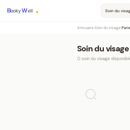
B
W
ooky
ell
Annuaire
Soin du visage
Pari
›
›
Soin du visage
0
soin du visage
disponibl