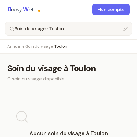
B
W
ooky
ell
Mon compte
Soin du visage · Toulon
Annuaire
Soin du visage
Toulon
›
›
Soin du visage
à
Toulon
0
soin du visage
disponible
Aucun
soin du visage
à
Toulon