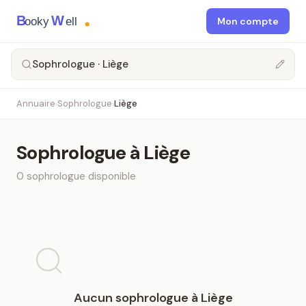
B
W
ooky
ell
Mon compte
Sophrologue · Liège
Annuaire
Sophrologue
Liège
›
›
Sophrologue
à
Liège
0
sophrologue
disponible
Aucun
sophrologue
à
Liège