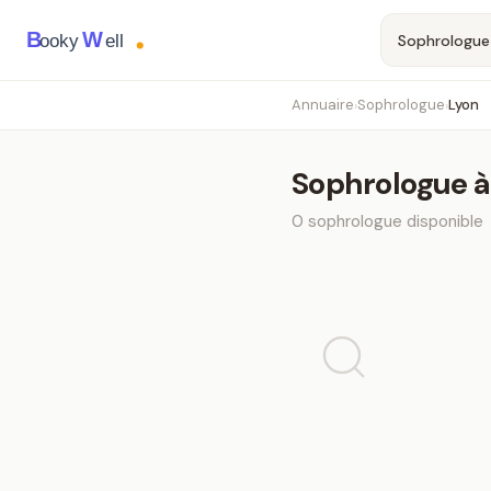
B
W
ooky
ell
Annuaire
Sophrologue
Lyon
›
›
Sophrologue
0
sophrologue
disponible