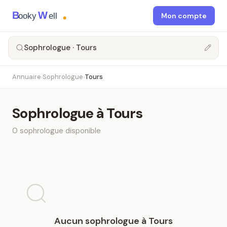
B
W
ooky
ell
Mon compte
Sophrologue · Tours
Annuaire
Sophrologue
Tours
›
›
Sophrologue
à
Tours
0
sophrologue
disponible
Aucun
sophrologue
à
Tours