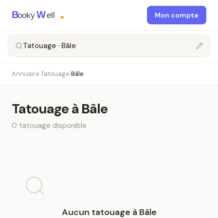
B
W
ooky
ell
Mon compte
Tatouage · Bâle
Annuaire
Tatouage
Bâle
›
›
Tatouage
à
Bâle
0
tatouage
disponible
Aucun
tatouage
à
Bâle