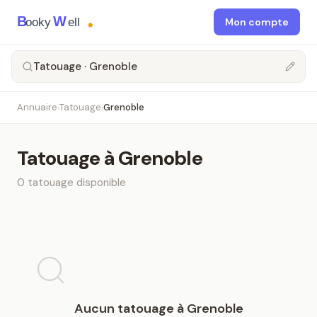
B
W
ooky
ell
Mon compte
Tatouage · Grenoble
Annuaire
Tatouage
Grenoble
›
›
Tatouage
à
Grenoble
0
tatouage
disponible
Aucun
tatouage
à
Grenoble