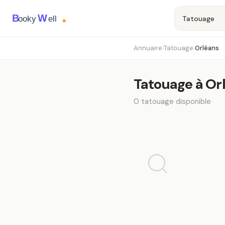
B
W
ooky
ell
Annuaire
Tatouage
Orléans
›
›
Tatouage
à
Or
0
tatouage
disponible