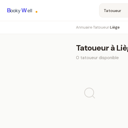
B
W
ooky
ell
Annuaire
Tatoueur
Liège
›
›
Tatoueur
à
Liè
0
tatoueur
disponible