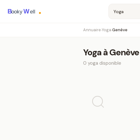
B
W
ooky
ell
Annuaire
Yoga
Genève
›
›
Yoga
à
Genève
0
yoga
disponible