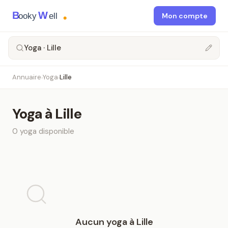
B
W
ooky
ell
Mon compte
Yoga · Lille
Annuaire
Yoga
Lille
›
›
Yoga
à
Lille
0
yoga
disponible
Aucun
yoga
à
Lille