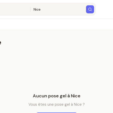
e
Aucun
pose gel
à
Nice
Vous êtes
une
pose gel
à
Nice
?