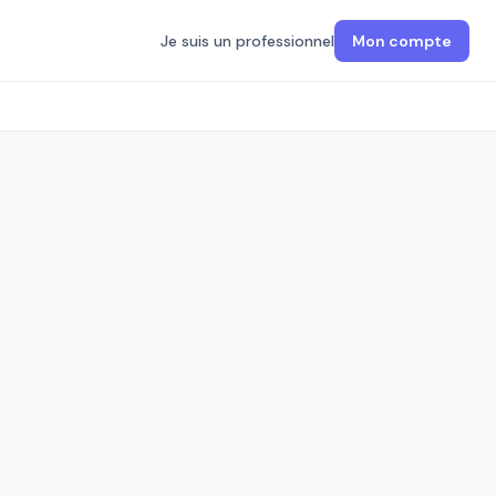
Je suis un professionnel
Mon compte