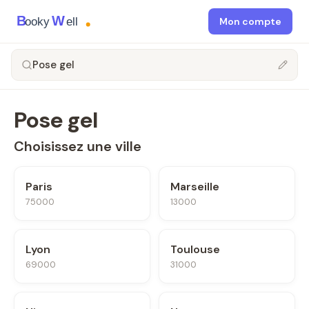
B
W
ooky
ell
Mon compte
Pose gel
Pose gel
Choisissez une ville
Paris
Marseille
75000
13000
Lyon
Toulouse
69000
31000