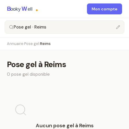
B
W
ooky
ell
Mon compte
Pose gel · Reims
Annuaire
Pose gel
Reims
›
›
Pose gel
à
Reims
0
pose gel
disponible
Aucun
pose gel
à
Reims