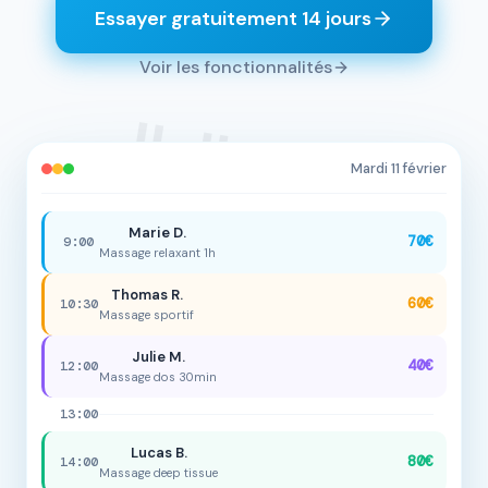
🧘
Essayer gratuitement 14 jours
Voir les fonctionnalités
💆
Mardi 11 février
Marie D.
70€
9:00
Massage relaxant 1h
Thomas R.
60€
10:30
Massage sportif
Julie M.
40€
12:00
Massage dos 30min
13:00
Lucas B.
80€
14:00
Massage deep tissue