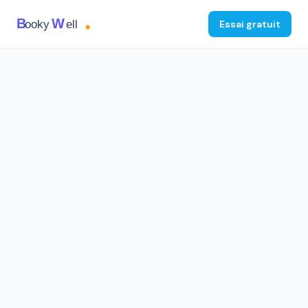
B
W
ooky
ell
Essai gratuit